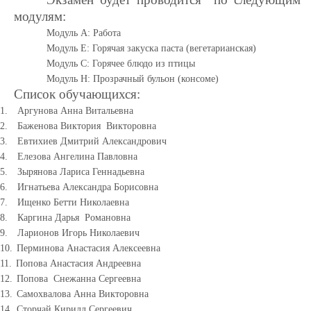
модулям:
Модуль A: Работа
Модуль E: Горячая закуска паста (вегетарианская)
Модуль С: Горячее блюдо из птицы
Модуль H: Прозрачный бульон (консоме)
Список обучающихся:
1.
Аргунова Анна Витальевна
2.
Баженова Виктория Викторовна
3.
Евтихиев Дмитрий Александрович
4.
Елезова Ангелина Павловна
5.
Зырянова Лариса Геннадьевна
6.
Игнатьева Александра Борисовна
7.
Ищенко Бетти Николаевна
8.
Каргина Дарья Романовна
9.
Ларионов Игорь Николаевич
10.
Перминова Анастасия Алексеевна
11.
Попова Анастасия Андреевна
12.
Попова Снежанна Сергеевна
13.
Самохвалова Анна Викторовна
14.
Сторчай Кирилл Сергеевич