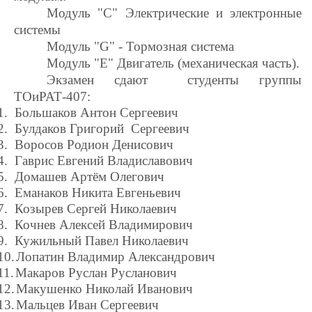
Модуль "С" Электрические и электронные
системы
Модуль "G" - Тормозная система
Модуль "E" Двигатель (механическая часть).
Экзамен сдают студенты группы
ТОиРАТ-407:
1.
Большаков Антон Сергеевич
2.
Булдаков Григорий Сергеевич
3.
Воросов Родион Денисович
4.
Гаврис Евгений Владиславович
5.
Домашев Артём Олегович
6.
Еманаков Никита Евгеньевич
7.
Козырев Сергей Николаевич
8.
Кочнев Алексей Владимирович
9.
Кужильный Павел Николаевич
10.
Лопатин Владимир Александрович
11.
Макаров Руслан Русланович
12.
Макушенко Николай Иванович
13.
Мальцев Иван Сергеевич