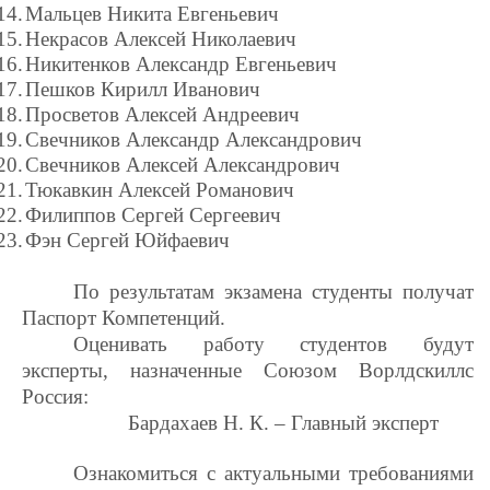
14.
Мальцев Никита Евгеньевич
15.
Некрасов Алексей Николаевич
16.
Никитенков Александр Евгеньевич
17.
Пешков Кирилл Иванович
18.
Просветов Алексей Андреевич
19.
Свечников Александр Александрович
20.
Свечников Алексей Александрович
21.
Тюкавкин Алексей Романович
22.
Филиппов Сергей Сергеевич
23.
Фэн Сергей Юйфаевич
По результатам экзамена студенты получат
Паспорт Компетенций.
Оценивать работу студентов будут
эксперты, назначенные Союзом Ворлдскиллс
Россия:
Бардахаев Н. К. – Главный эксперт
Ознакомиться с актуальными требованиями