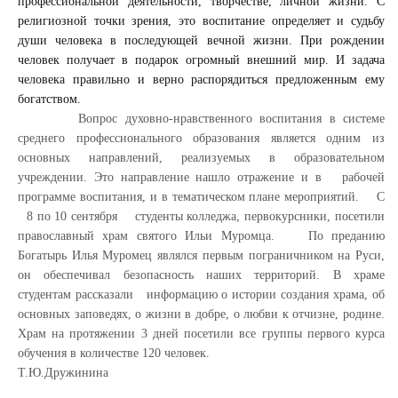
профессиональной деятельности, творчестве, личной жизни. С
религиозной точки зрения, это воспитание определяет и судьбу
души человека в последующей вечной жизни. При рождении
человек получает в подарок огромный внешний мир. И задача
человека правильно и верно распорядиться предложенным ему
богатством.
Вопрос духовно-нравственного воспитания в системе
среднего профессионального образования является одним из
основных направлений, реализуемых в образовательном
учреждении. Это направление нашло отражение и в рабочей
программе воспитания, и в тематическом плане мероприятий. С
8 по 10 сентября студенты колледжа, первокурсники, посетили
православный храм святого Ильи Муромца. По преданию
Богатырь Илья Муромец являлся первым пограничником на Руси,
он обеспечивал безопасность наших территорий. В храме
студентам рассказали информацию о истории создания храма, об
основных заповедях, о жизни в добре, о любви к отчизне, родине.
Храм на протяжении 3 дней посетили все группы первого курса
обучения в количестве 120 человек.
Т.Ю.Дружинина