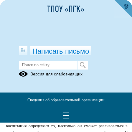
ГПОУ «ПГК»
Написать письмо
Экскурсия в храм святого Ильи
Версия для слабовидящих
Муромца
09.09.2021
Духовно-нравственное воспитание, что это и почему оно
Сведения об образовательной организации
столь важно в современном обществе? От качества духовно-
нравственного воспитания человека, данного ему родителями,
зависит качество всей его последующей жизни. Плоды этого
воспитания определяют то, насколько он сможет реализоваться в