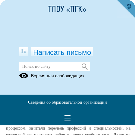
ГПОУ «ПГК»
Написать письмо
Профориентационная работа
Версия для слабовидящих
02.03.2021
02 марта 2021 года в ГПОУ «Приаргунский государственный
колледж» в рамках профориентационной работы состоялась
Сведения об образовательной организации
экскурсия для учащихся 8 классов СОШ пгт.Приаргунск. В
библиотеке колледжа ребят познакомили с историей
образовательного учреждения, с учебно-воспитательным
процессом, зачитали перечень профессий и специальностей, на
которые будет проходить набор в новом учебном году. Далее по